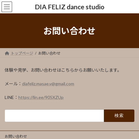
コ
ナ
DIA FELIZ dance studio
ン
ビ
テ
ゲ
ン
ー
ツ
シ
お問い合わせ
へ
ョ
ス
ン
キ
に
ッ
移
トップページ
お問い合わせ
プ
動
体験や見学、お問い合わせはこちらからお願いいたします。
メール：
diafeliz.masae.v@gmail.com
LINE：
https://lin.ee/905XZUp
検
索:
お問い合わせ