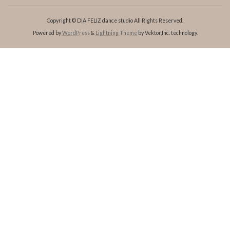
Copyright © DIA FELIZ dance studio All Rights Reserved.
Powered by
WordPress
&
Lightning Theme
by Vektor,Inc. technology.